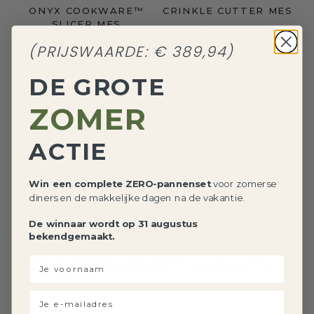
ONYX COOKWARE™
CRINKLE CUTTER MES
SLICER MES
€14,99
€14,99
(PRIJSWAARDE: € 389,94)
DE GROTE
ZOMER
ACTIE
ONYX COOKWARE™
PARMESAN MES
Win een complete ZERO-pannenset
voor zomerse
GRATER MES
€14,99
diners en de makkelijke dagen na de vakantie.
€14,99
De winnaar wordt op 31 augustus
bekendgemaakt.
voornaam
ONYX COOKWARE™ Koksschool
Je e-mailadres