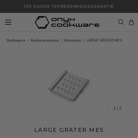
100 DAGEN TEVREDENHEIDSGARANTIE
GA NAAR INHOUD
Zoeken
Ta
Zoeken
Zoeken
Startpagina
Keukenaccessoires
Accessoires
LARGE GRATER MES
GA NAAR PRODUCTINFORMATIE
van
1
/
2
LARGE GRATER MES