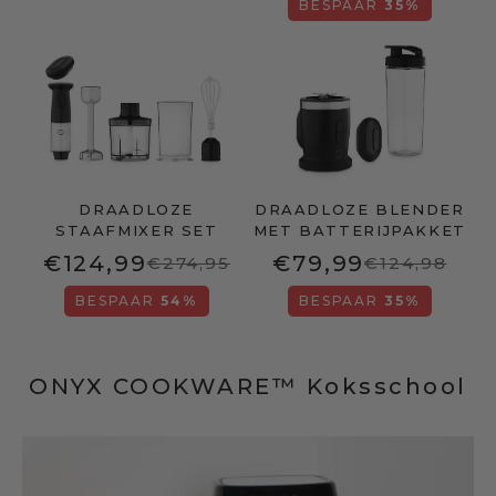
BESPAAR
35%
DRAADLOZE
DRAADLOZE BLENDER
STAAFMIXER SET
MET BATTERIJPAKKET
€124,99
€79,99
€274,95
€124,98
BESPAAR
54%
BESPAAR
35%
ONYX COOKWARE™ Koksschool