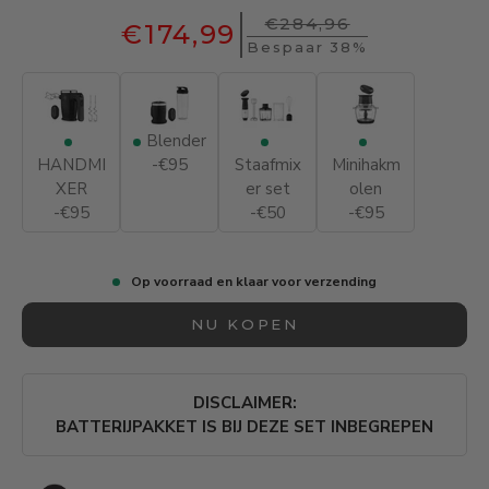
€284,96
€174,99
Bespaar 38%
Blender
HANDMI
-€95
Staafmix
Minihakm
XER
er set
olen
-€95
-€50
-€95
Op voorraad en klaar voor verzending
NU KOPEN
DISCLAIMER:
BATTERIJPAKKET IS BIJ DEZE SET INBEGREPEN