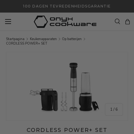
100 DAGEN TEVREDENHEIDSGARANTIE
GA NAAR INHOUD
Zoeken
Ta
Zoeken
Zoeken
Startpagina
Keukenapparaten
Op batterijen
CORDLESS POWER+ SET
GA NAAR PRODUCTINFORMATIE
van
1
/
6
CORDLESS POWER+ SET