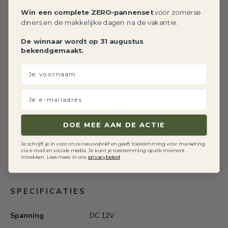
Oplaadtijd
Win een complete ZERO-pannenset
voor zomerse
2-3 uur
batterij
diners en de makkelijke dagen na de vakantie.
De winnaar wordt op 31 augustus
Tot 45 min/gebruikstijd kan variëren
bekendgemaakt.
Gebruiksduur
afhankelijk van accessoires en gebruik
voornaam
Geluidsniveau
60-75 dB
Je e-mailadres
Materiaal
ABS + Roestvrij staal
DOE MEE AAN DE ACTIE
Afmetingen
10 x 7 x 23 cm
Je schrijft je in voor onze nieuwsbrief en geeft toestemming voor marketing
via e-mail en sociale media. Je kunt je toestemming op elk moment
intrekken. Lees meer in ons
privacybeleid
Gewicht
780g
SPECIFICATIES
Spanning
DC 12V