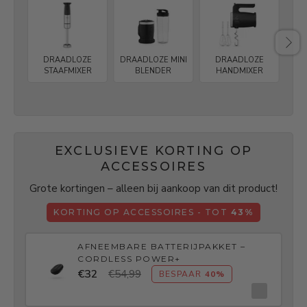
DRAADLOZE
DRAADLOZE MINI
DRAADLOZE
A
STAAFMIXER
BLENDER
HANDMIXER
BA
–
EXCLUSIEVE KORTING OP
ACCESSOIRES
Grote kortingen – alleen bij aankoop van dit product!
KORTING OP ACCESSOIRES - TOT
43%
AFNEEMBARE BATTERIJPAKKET –
CORDLESS POWER+
€32
€54,99
BESPAAR
40%