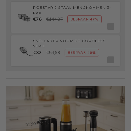
ROESTVRIJ STAAL MENGKOMMEN 3-
PAK
€76
€144,97
BESPAAR
47%
SNELLADER VOOR DE CORDLESS
SERIE
€32
€54,99
BESPAAR
40%