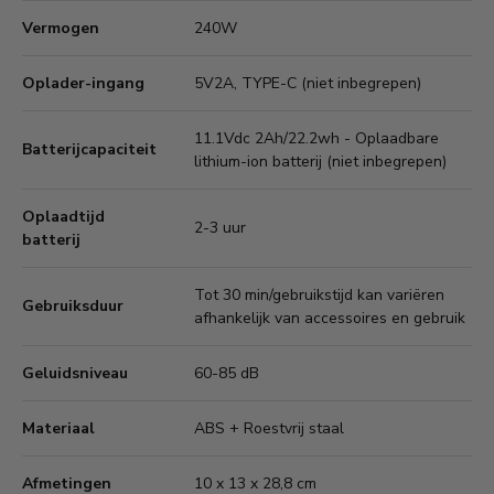
Vermogen
240W
Oplader-ingang
5V2A, TYPE-C (niet inbegrepen)
11.1Vdc 2Ah/22.2wh - Oplaadbare
Batterijcapaciteit
lithium-ion batterij (niet inbegrepen)
Oplaadtijd
2-3 uur
batterij
Tot 30 min/gebruikstijd kan variëren
Gebruiksduur
afhankelijk van accessoires en gebruik
Geluidsniveau
60-85 dB
Materiaal
ABS + Roestvrij staal
Afmetingen
10 x 13 x 28,8 cm