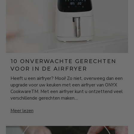
10 ONVERWACHTE GERECHTEN
VOOR IN DE AIRFRYER
Heeft u een airfryer? Mooi! Zo niet, overweeg dan een
upgrade voor uw keuken met een airfryer van ONYX
CookwareTM. Met een airfryer kunt u ontzettend veel
verschillende gerechten maken....
10 onverwachte gerechten voor in de airfryer
Meer lezen