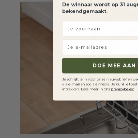
De winnaar wordt op 31 aug
bekendgemaakt.
voornaam
Je e-mailadres
DOE MEE AAN 
Je schrijft je in voor onze nieuwsbrief en
via e-mail en sociale media. Je kunt je t
intrekken. Lees meer in ons
privacybeleid