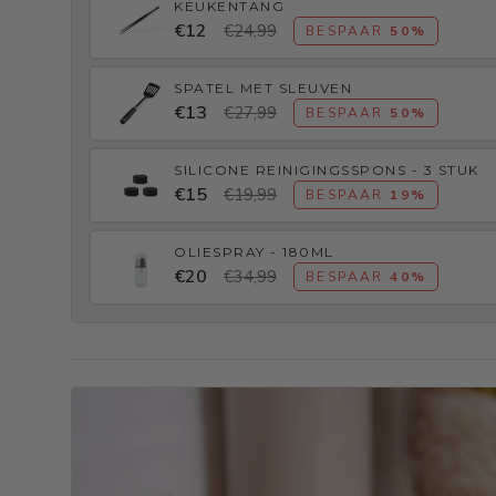
KEUKENTANG
€12
€24,99
BESPAAR
50%
SPATEL MET SLEUVEN
€13
€27,99
BESPAAR
50%
SILICONE REINIGINGSSPONS - 3 STUK
€15
€19,99
BESPAAR
19%
OLIESPRAY - 180ML
€20
€34,99
BESPAAR
40%