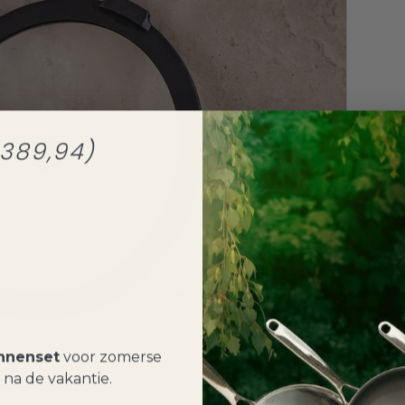
389,94)
nnenset
voor zomerse
 na de vakantie.