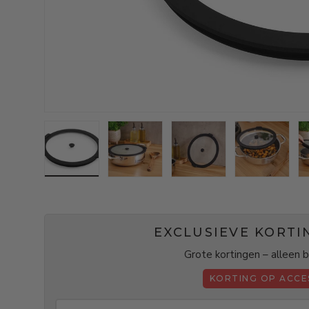
Laad afbeelding 1 in galerijweergave
Laad afbeelding 2 in galerijweergav
Laad afbeelding 3 in g
Laad afbe
EXCLUSIEVE KORTI
Grote kortingen – alleen b
KORTING OP ACCE