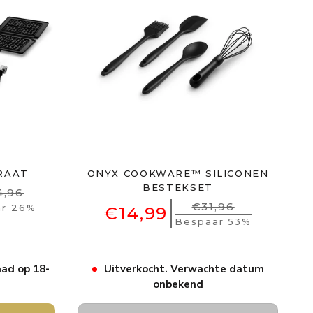
ARAAT
ONYX COOKWARE™ SILICONEN
BESTEKSET
4,96
€31,96
ar 26%
€14,99
Bespaar 53%
ad op 18-
Uitverkocht. Verwachte datum
onbekend