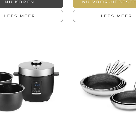
NU KOPEN
NU VOORUITBEST
ustus
LEES MEER
LEES MEER
DE ACTIE
 geeft toestemming voor marketing
oestemming op elk moment