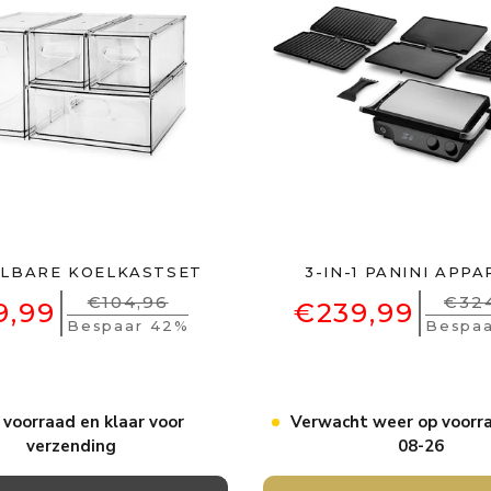
389,94)
LBARE KOELKASTSET
3-IN-1 PANINI APP
€104,96
€32
9,99
€239,99
Bespaar 42%
Bespa
 voorraad en klaar voor
Verwacht weer op voorra
nnenset
voor zomerse
verzending
08-26
 na de vakantie.