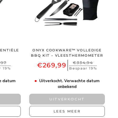
ENTIËLE
ONYX COOKWARE™ VOLLEDIGE
BBQ KIT - VLEESTHERMOMETER
,97
€334,94
€269,99
r 19%
Bespaar 19%
te datum
Uitverkocht. Verwachte datum
onbekend
T
UITVERKOCHT
LEES MEER