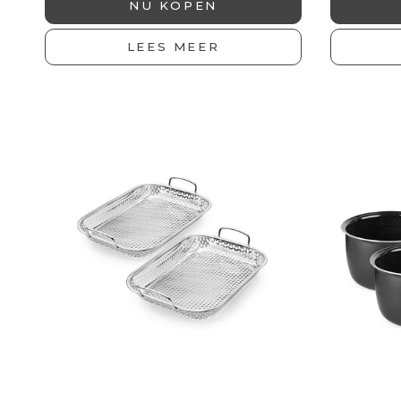
NU KOPEN
De winnaar wordt op 31 aug
bekendgemaakt.
LEES MEER
voornaam
Je e-mailadres
DOE MEE AAN 
Je schrijft je in voor onze nieuwsbrief en
via e-mail en sociale media. Je kunt je t
intrekken. Lees meer in ons
privacybeleid