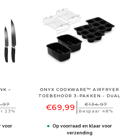
NK –
ONYX COOKWARE™ AIRFRYER
T
TOEBEHOOR 3-PAKKEN - DUAL
,97
€134,97
€69,99
r 23%
Bespaar 48%
r voor
Op voorraad en klaar voor
verzending