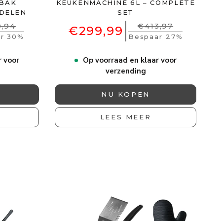
NBAK
KEUKENMACHINE 6L – COMPLETE
-DELEN
SET
,94
€413,97
€299,99
r 30%
Bespaar 27%
r voor
Op voorraad en klaar voor
verzending
NU KOPEN
LEES MEER