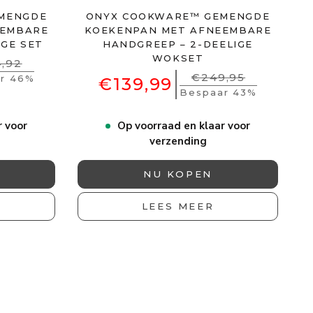
MENGDE
ONYX COOKWARE™ GEMENGDE
EEMBARE
KOEKENPAN MET AFNEEMBARE
IGE SET
HANDGREEP – 2-DEELIGE
WOKSET
,92
€249,95
r 46%
€139,99
Bespaar 43%
r voor
Op voorraad en klaar voor
verzending
NU KOPEN
LEES MEER