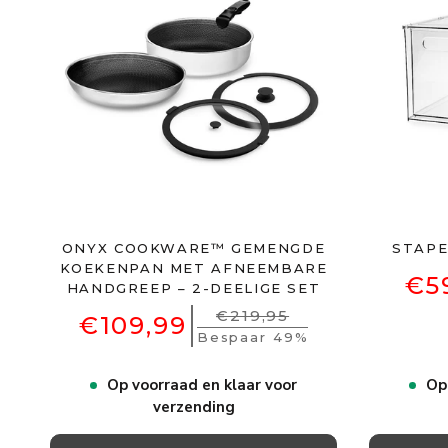
(PRIJSWAARDE: € 
DE GROTE
ONYX COOKWARE™ GEMENGDE
STAPE
ZOMER
KOEKENPAN MET AFNEEMBARE
€5
HANDGREEP – 2-DEELIGE SET
€219,95
€109,99
ACTIE
Bespaar 49%
Op voorraad en klaar voor
Op
Win een complete ZERO-pa
verzending
diners en de makkelijke dagen