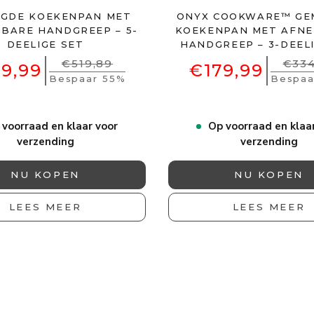
GDE KOEKENPAN MET
ONYX COOKWARE™ GE
BARE HANDGREEP – 5-
KOEKENPAN MET AFN
DEELIGE SET
HANDGREEP – 3-DEEL
€519,89
€334
9,99
€179,99
Bespaar 55%
Bespaa
 voorraad en klaar voor
Op voorraad en klaa
verzending
verzending
NU KOPEN
NU KOPEN
LEES MEER
LEES MEER