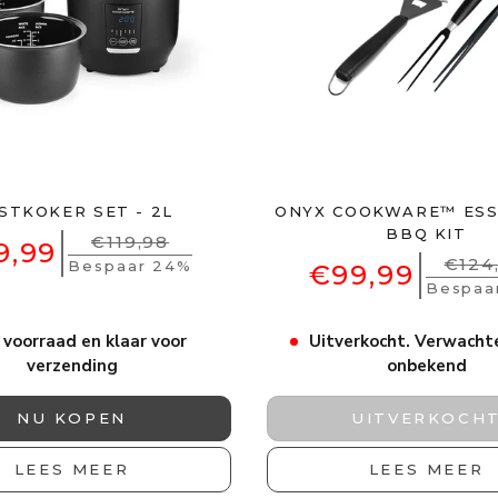
JSTKOKER SET - 2L
ONYX COOKWARE™ ESS
BBQ KIT
€119,98
9,99
€124
Bespaar 24%
€99,99
Bespaa
 voorraad en klaar voor
Uitverkocht. Verwach
verzending
onbekend
NU KOPEN
UITVERKOCH
LEES MEER
LEES MEER