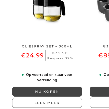
OLIESPRAY SET – 300ML
RI
€39,98
€24,99
€8
Bespaar 37%
Op voorraad en klaar voor
Op
verzending
NU KOPEN
LEES MEER