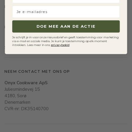
BLOGS
Je e-mailadres
DOE MEE AAN DE ACTIE
INFORMATION
Je schrijft je in voor onze nieuwsbrief en geeft toestemming voor marketing
via e-mail en sociale media. Je kunt je toestemming op elk moment
intrekken. Lees meer in ons
privacybeleid
SUPPORT
NEEM CONTACT MET ONS OP
Onyx Cookware ApS
Juliesmindevej 15
4180, Sorø
Denemarken
CVR-nr: DK35140700